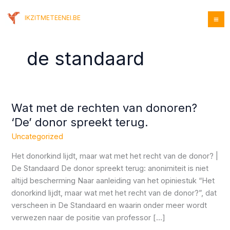
Skip
to
IKZITMETEENEI.BE
content
de standaard
Wat met de rechten van donoren?
Wat
met
‘De’ donor spreekt terug.
de
Uncategorized
rechten
van
Het donorkind lijdt, maar wat met het recht van de donor? |
donoren?
De Standaard De donor spreekt terug: anonimiteit is niet
‘De’
altijd bescherming Naar aanleiding van het opiniestuk “Het
donor
donorkind lijdt, maar wat met het recht van de donor?”, dat
spreekt
verscheen in De Standaard en waarin onder meer wordt
terug.
verwezen naar de positie van professor […]